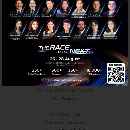
E-mail :
contact@techsauce.co
Tel : 02-001-5375
Mobile : 06-4658-9500
Techsauce Media
About Techsauce
Techsauce Services
Privacy Policy
ส่งบทความ
Techsauce Global Summit
Visit Website
Trending Tags
Corporate Innovation
Digital Transformation