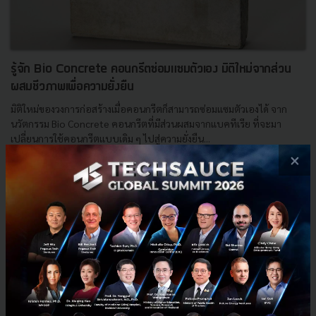
รู้จัก Bio Concrete คอนกรีตซ่อมแซมตัวเอง มิติใหม่จากส่วน
ผสมชีวภาพเพื่อความยั่งยืน
มิติใหม่ของวงการก่อสร้างเมื่อคอนกรีตก็สามารถซ่อมแซมตัวเองได้ จาก
นวัตกรรม Bio Concrete คอนกรีตที่มีส่วนผสมจากแบคทีเรีย ที่จะมา
เปลี่ยนการใช้คอนกรีตแบบเดิม ๆ ไปสู่ความยั่งยืน...
×
พฤศจิกายน 2, 2023
| By
Techsauce Team
22
Sustainable Focus
bio concrete