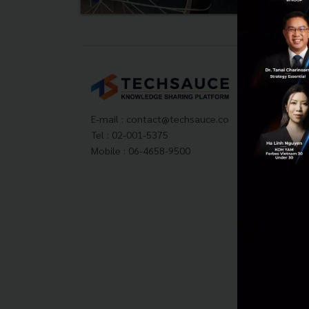
Tech
About
Techs
E-mail :
contact@techsauce.co
Privac
Tel : 02-001-5375
ส่งบ
Mobile : 06-4658-9500
Tech
Visit