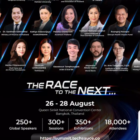
sauce Media
Trending Tags
 Techsauce
Corporate Innovation
auce Services
Digital Transformation
y Policy
E-Commerce
ทความ
Startup
Technology
sauce Global Summit
 Website