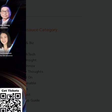
Techsauce Category
News
Tech & Biz
AI
HealthTech
Exec Insight
Corp Innov
Saucy Thoughts
Based On
Sustainable
Videos
Podcast
Startup Guide