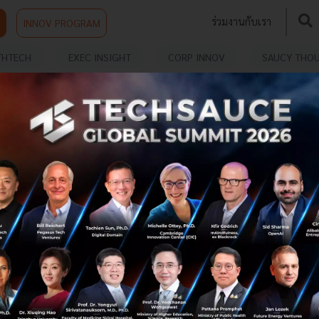
ร่วมงานกับเรา
INNOV PROGRAM
THTECH
EXEC INSIGHT
CORP INNOV
SAUCY THO
Bluegogo บริการให้เช่าจักรยานอันดับต้นๆ ในจีน
ประกาศปิดกิจการ!
บริการให้เช่าจักรยาน หรือ Bike-sharing อันดับต้น ๆ ใน
ประเทศจีน ประกาศยุติการให้บริการแล้ว หลังให้บริการมาได้
เพียง 6 เดือน......
กุมภาพันธ์ 9, 2018
| By
Techsauce Team
0
News
Bluegogo
bike-sharing