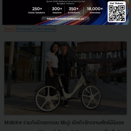
ประกาศยุติการให้บริการแล้ว หลังให้บริการมาได้เพียง 6 เดือน......
กุมภาพันธ์ 9, 2018
| By
Techsauce Team
0
News
Bluegogo
bike-sharing
Mobike ร่วมกับนักออกแบบ Muji เปิดตัวจักรยานสไตล์มินิมอล