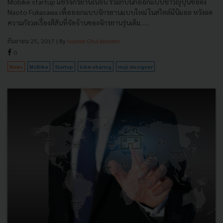
Mobike startup แชร์จักรยานในจีน ร่วมกับนักออกแบบชาวญี่ปุ่นชื่อดัง
Naoto Fukasawa เพื่อออกแบบจักรยานแบบใหม่ ในสไตล์มินิมอล หวังลด
ความกังวลเรื่องสีสันที่จัดจ้านของจักรยานรุ่นเดิม......
กันยายน 25, 2017
| By
Issaree Chulakasem
0
News
MoBike
Startup
bike-sharing
muji designer