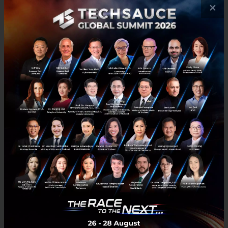
×
มีนาคม 11, 2018
| By
Techsauce Team
0
News
SEA
Grab
bicycle
Singapore
Bluegogo บริการให้เช่าจักรยานอันดับต้นๆ ในจีน ประกาศปิด
กิจการ!
บริการให้เช่าจักรยาน หรือ Bike-sharing อันดับต้น ๆ ในประเทศจีน