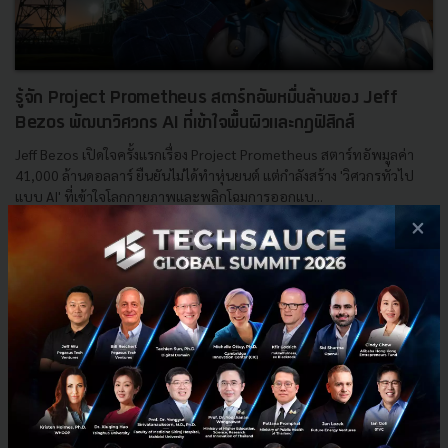
รู้จัก Project Prometheus สตาร์ทอัพหมื่นล้านของ Jeff
Bezos พัฒนาวิศวกร AI ที่เข้าใจพื้นผิวและกฎฟิสิกส์
Jeff Bezos เปิดใจครั้งแรกเรื่อง Project Prometheus สตาร์ทอัพมูลค่า
41,000 ล้านดอลลาร์ ยืนยันไม่ได้ทำหุ่นยนต์ แต่กำลังสร้าง 'วิศวกรทั่วไป
แบบ AI' ที่เข้าใจโลกกายภาพและพลิกโฉมการออกแบ...
×
มิถุนายน 15, 2026
| By
Techsauce Team
0
Startup Guide
AI
CAD
Funding
Startup