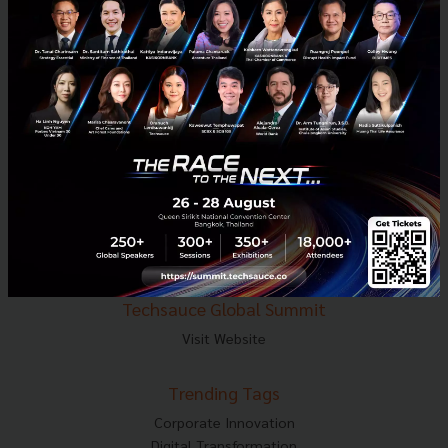
E-mail :
contact@techsauce.co
Tel : 02-001-5375
Mobile : 06-4658-9500
Techsauce Media
About Techsauce
Techsauce Services
Privacy Policy
ส่งบทความ
Techsauce Global Summit
Visit Website
Trending Tags
Corporate Innovation
Digital Transformation