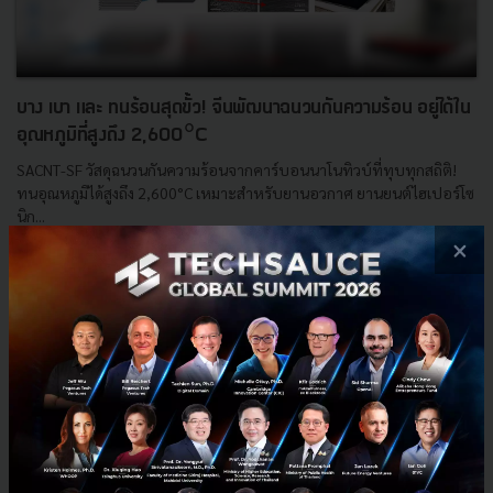
บาง เบา และ ทนร้อนสุดขั้ว! จีนพัฒนาฉนวนกันความร้อน อยู่ได้ใน
อุณหภูมิที่สูงถึง 2,600°C
SACNT-SF วัสดุฉนวนกันความร้อนจากคาร์บอนนาโนทิวบ์ที่ทุบทุกสถิติ!
ทนอุณหภูมิได้สูงถึง 2,600°C เหมาะสำหรับยานอวกาศ ยานยนต์ไฮเปอร์โซ
นิก...
×
กันยายน 8, 2025
| By
Techsauce Team
0
News
Aerospace
Hypersonic
Innovation
Carbon Nanotube