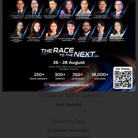
E-mail :
contact@techsauce.co
Tel : 02-001-5375
Mobile : 06-4658-9500
Techsauce Media
About Techsauce
Techsauce Services
Privacy Policy
ส่งบทความ
Techsauce Global Summit
Visit Website
Trending Tags
Corporate Innovation
Digital Transformation