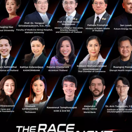
PR News
defi
forward
BNB Chain
Chainlink
Forward จับมือ Chainlink เสริมแกร่งแพลตฟอร์ม
DeFi Exchange และโปรโตคอล Lending-
Borrowing ด้วย Chainlink Price Feeds และ
Keepers
Forward ประกาศความร่วมมือกับ Chainlink เพื่อก้าวสู่การ
เป็นผู้นำตลาด Decentralized Derivatives Exchange เลือก
ใช้ บริการ Chainlink Price Feeds บน BNB Smart Chain ใน
ระบบ Mainnet เพื่อ...
พฤษภาคม 13, 2022
| By
Techsauce Team
0
PR News
defi
forward
Chainlink
BNB Smart Chain
sauce Media
Trending Tags