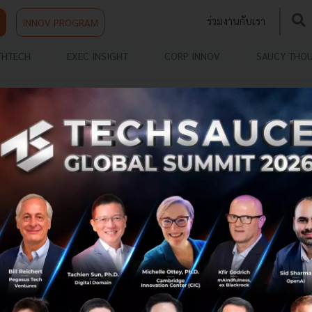
ร่วมงานกับเรา
INNOV PROGRAM
THTECH
EXEC INSIGHT
CORP INNOV
SAUCY THO
Forward integrate Chainlink Price Feeds
and Keepers to help power its DeFi
Exchange and LBP
Forward is excited to announce that we are integrating
Chainlink Price Feeds on BNB Chain mainnet to support
our exchange and lending and borrowing protocol
(LBP)....
May 13, 2022
| By
Techsauce Team
0