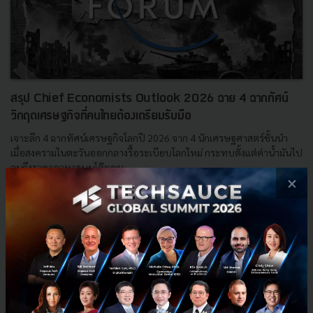
สรุป Chief Economists Outlook 2026 ฉาย 4 ฉากทัศน์
วิกฤตเศรษฐกิจที่คนไทยต้องเตรียมรับมือ
เจาะลึก 4 ฉากทัศน์เศรษฐกิจโลกปี 2026 จาก 4 นักเศรษฐศาสตร์ชั้นนำ
เมื่อสงครามในตะวันออกกลางรื้อระเบียบโลกใหม่ กระทบตั้งแต่ค่าน้ำมันไป
จนถึงราคาอาหารบนโต๊ะคุณ...
×
เมษายน 3, 2026
| By
Techsauce Team
0
Tech & Biz
wef-2026
world-economic-forum-2026
Chief Economists Outlook 2026