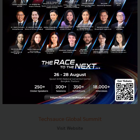
E-mail :
contact@techsauce.co
Tel : 02-001-5375
Mobile : 06-4658-9500
Techsauce Media
About Techsauce
Techsauce Services
Privacy Policy
ส่งบทความ
Techsauce Global Summit
Visit Website