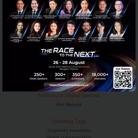
E-mail :
contact@techsauce.co
Tel : 02-001-5375
Mobile : 06-4658-9500
Techsauce Media
About Techsauce
Techsauce Services
Privacy Policy
ส่งบทความ
Techsauce Global Summit
Visit Website
Trending Tags
Corporate Innovation
Digital Transformation