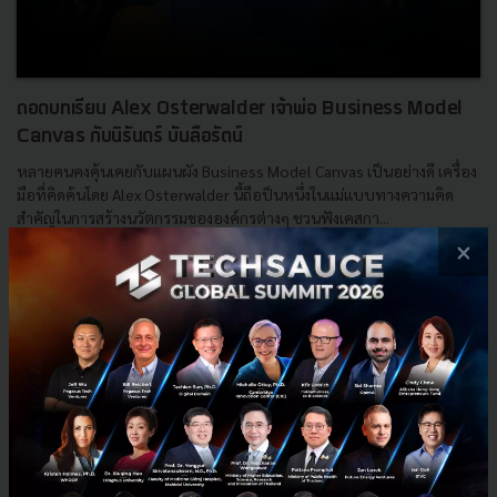
ถอดบทเรียน Alex Osterwalder เจ้าพ่อ Business Model
Canvas กับนิรันดร์ บันลือรัตน์
หลายคนคงคุ้นเคยกับแผนผัง Business Model Canvas เป็นอย่างดี เครื่อง
มือที่คิดค้นโดย Alex Osterwalder นี้ถือป็นหนึ่งในแม่แบบทางความคิด
สำคัญในการสร้างนวัตกรรมขององค์กรต่างๆ ชวนฟังเคสกา...
×
เมษายน 27, 2020
| By
Techsauce Team
0
Podcast
SCG
alex-osterwalder
Chivit-D Platform
นิรันดร์ บันลือรัตน์