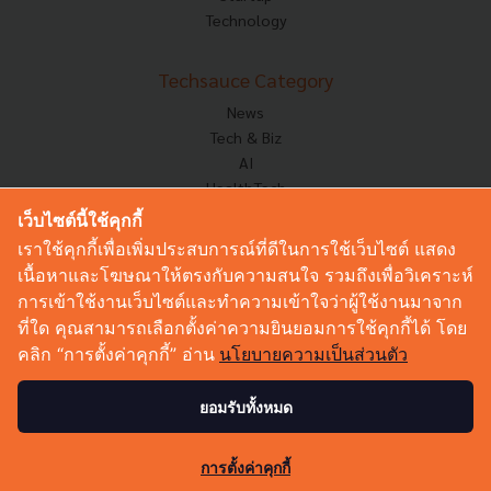
Technology
Techsauce Category
News
Tech & Biz
AI
HealthTech
Exec Insight
เว็บไซต์นี้ใช้คุกกี้
Corp Innov
เราใช้คุกกี้เพื่อเพิ่มประสบการณ์ที่ดีในการใช้เว็บไซต์ แสดง
Saucy Thoughts
เนื้อหาและโฆษณาให้ตรงกับความสนใจ รวมถึงเพื่อวิเคราะห์
Based On
การเข้าใช้งานเว็บไซต์และทำความเข้าใจว่าผู้ใช้งานมาจาก
Sustainable
ที่ใด คุณสามารถเลือกตั้งค่าความยินยอมการใช้คุกกี้ได้ โดย
Videos
คลิก “การตั้งค่าคุกกี้” อ่าน
นโยบายความเป็นส่วนตัว
Podcast
Startup Guide
ยอมรับทั้งหมด
© Copyright 2026 :
Techsauce All rights reserved.
การตั้งค่าคุกกี้