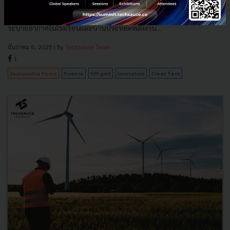
นวัตกรรม Stirling Engine ผสาน Radiative Cooling ผลิตพลังงานกลจาก
ความเย็นยามค่ำคืน ไม่ง้อแสงอาทิตย์ ไม่ใช้แบตเตอรี่ ทางเลือกใหม่เพื่อการ
ระบายอากาศในโรงเรือนและบ้านประหยัดพลังงาน...
ธันวาคม 8, 2025
| By
Techsauce Team
1
Sustainable Focus
Science
Off-grid
Innovation
Clean Tech