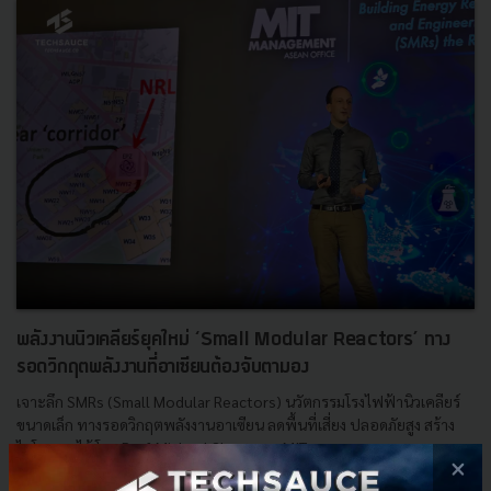
พลังงานนิวเคลียร์ยุคใหม่ ‘Small Modular Reactors’ ทาง
รอดวิกฤตพลังงานที่อาเซียนต้องจับตามอง
เจาะลึก SMRs (Small Modular Reactors) นวัตกรรมโรงไฟฟ้านิวเคลียร์
ขนาดเล็ก ทางรอดวิกฤตพลังงานอาเซียน ลดพื้นที่เสี่ยง ปลอดภัยสูง สร้าง
ไฮโดรเจนได้ โดย Prof. Michael Short จาก MIT...
×
มกราคม 28, 2026
| By
Techsauce Team