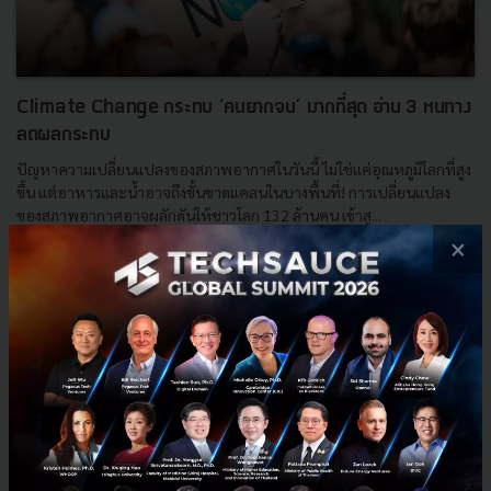
Climate Change กระทบ ‘คนยากจน’ มากที่สุด อ่าน 3 หนทาง
ลดผลกระทบ
ปัญหาความเปลี่ยนแปลงของสภาพอากาศในวันนี้ ไม่ใช่แค่อุณหภูมิโลกที่สูง
ขึ้น แต่อาหารและน้ำอาจถึงขั้นขาดแคลนในบางพื้นที่! การเปลี่ยนแปลง
ของสภาพอากาศอาจผลักดันให้ชาวโลก 132 ล้านคน เข้าสู...
×
พฤศจิกายน 2, 2022
| By
Phatphicha Lerksirinukul
68
Saucy Thoughts
impact
poverty
covid-19
ภาวะโลกรวน