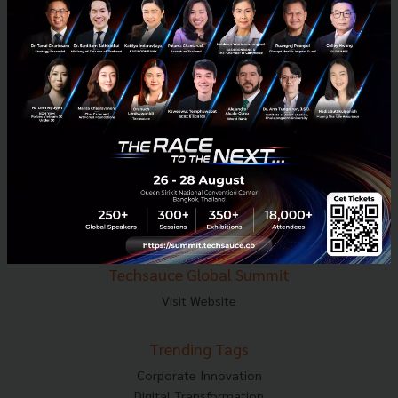
E-mail :
contact@techsauce.co
Tel : 02-001-5375
Mobile : 06-4658-9500
Techsauce Media
About Techsauce
Techsauce Services
Privacy Policy
ส่งบทความ
Techsauce Global Summit
Visit Website
Trending Tags
Corporate Innovation
Digital Transformation