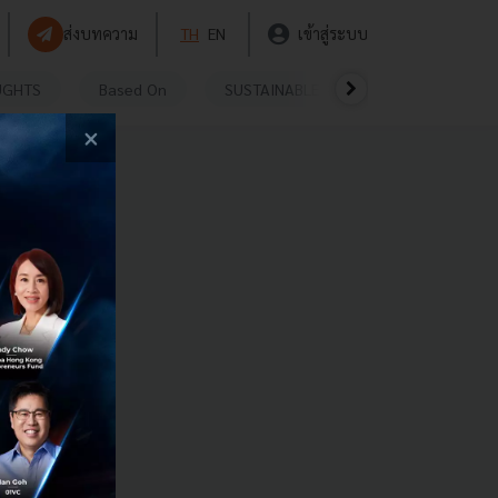
ส่งบทความ
TH
EN
เข้าสู่ระบบ
UGHTS
Based On
SUSTAINABLE
VIDEOS
P
×