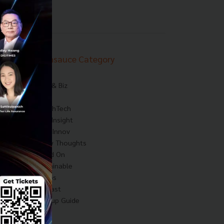
Techsauce Category
News
Tech & Biz
AI
HealthTech
Exec Insight
Corp Innov
Saucy Thoughts
Based On
Sustainable
Videos
Podcast
Startup Guide