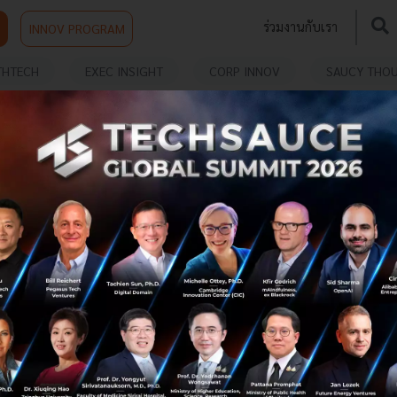
ร่วมงานกับเรา
INNOV PROGRAM
THTECH
EXEC INSIGHT
CORP INNOV
SAUCY THO
ส่องงบการเงิน กงสี 'จิราธิวัฒน์' ปิดปี 62 ธุรกิจเครือ
'เซ็นทรัล' กวาดกำไรกันไปเท่าไหร่บ้าง
บทความนี้ Techsauce ได้รวบรวมผลประกอบการประจำปี
2562 ของธุรกิจทั้ง 4 กลุ่มในเครือเซ็นทรัล ธุรกิจตระกูล จิราธิ
วัฒน์ มาสรุปให้ดูว่า รายได้และกำไรของแต่ละกลุ่มมีการเติบโต
เป็นอย่างไรก...
มีนาคม 2, 2020
| By
Techsauce Team
455