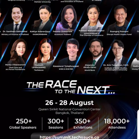
News
crc
cpn
col
centel
sauce Media
Trending Tags
 Techsauce
Corporate Innovation
auce Services
Digital Transformation
y Policy
E-Commerce
ทความ
Startup
Technology
sauce Global Summit
 Website