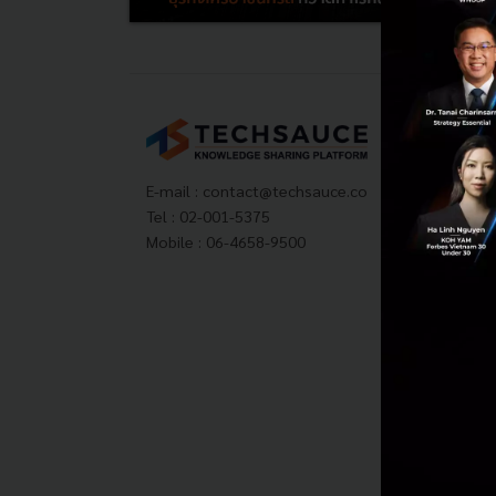
Tech
About
Techs
E-mail :
contact@techsauce.co
Privac
Tel : 02-001-5375
ส่งบ
Mobile : 06-4658-9500
Tech
Visit