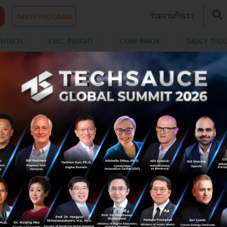
ร่วมงานกับเรา
INNOV PROGRAM
THTECH
EXEC INSIGHT
CORP INNOV
SAUCY THO
NAL PHOTOGRAPHY
Adobe ดึงตัวพ่อผู้สร้าง Computational
Camera เปิดตัว Project Indigo เขย่าสมรภูมิกล้อง
iPhone
Project Indigo แอปกล้องฟรีจาก Adobe ที่มี Marc Levoy
ตำนานกล้อง Pixel อยู่เบื้องหลัง นี่คือกลยุทธ์เขย่าตลาดกล้อง
iPhone และการสร้าง Ecosystem ครั้งสำคัญ...
มิถุนายน 20, 2025
| By
Techsauce Team
38