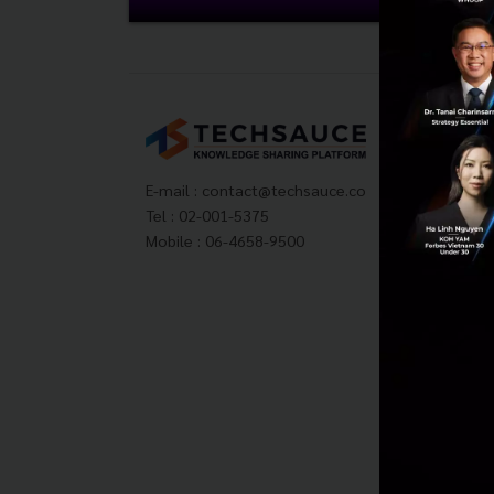
Tech
About
Techs
E-mail :
contact@techsauce.co
Privac
Tel : 02-001-5375
ส่งบ
Mobile : 06-4658-9500
Tech
Visit