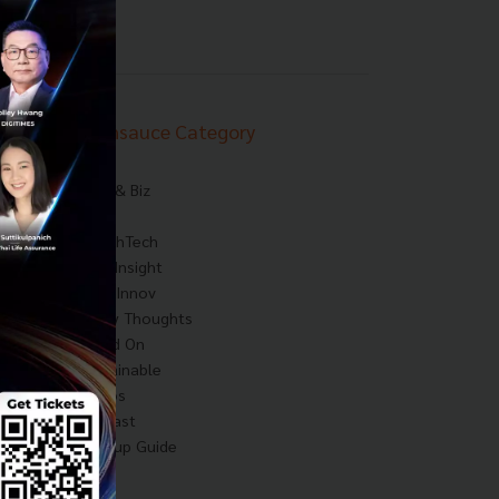
Techsauce Category
News
Tech & Biz
AI
HealthTech
Exec Insight
Corp Innov
Saucy Thoughts
Based On
Sustainable
Videos
Podcast
Startup Guide