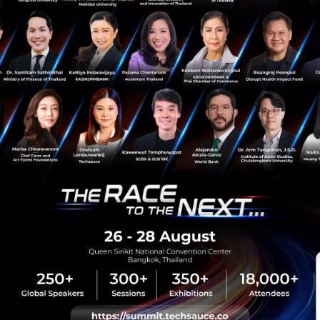
News
Adobe
Camera
iPhone
Project Indigo
sauce Media
Trending Tags
 Techsauce
Corporate Innovation
auce Services
Digital Transformation
y Policy
E-Commerce
ทความ
Startup
Technology
sauce Global Summit
 Website