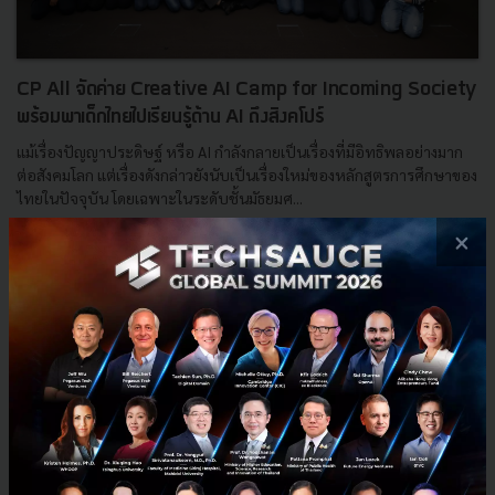
CP All จัดค่าย Creative AI Camp for Incoming Society
พร้อมพาเด็กไทยไปเรียนรู้ด้าน AI ถึงสิงคโปร์
แม้เรื่องปัญญาประดิษฐ์ หรือ AI กำลังกลายเป็นเรื่องที่มีอิทธิพลอย่างมาก
ต่อสังคมโลก แต่เรื่องดังกล่าวยังนับเป็นเรื่องใหม่ของหลักสูตรการศึกษาของ
ไทยในปัจจุบัน โดยเฉพาะในระดับชั้นมัธยมศ...
×
พฤษภาคม 14, 2019
| By
Techsauce Team
342
PR News
NUS
IBM
CP ALL
Creative AI Camp for Incoming Society
E-mail :
contact@techsauce.co