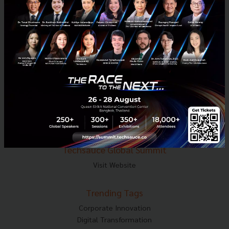
Tel : 02-001-5375
Mobile : 06-4658-9500
Techsauce Media
About Techsauce
Techsauce Services
Privacy Policy
ส่งบทความ
Techsauce Global Summit
Visit Website
Trending Tags
Corporate Innovation
Digital Transformation