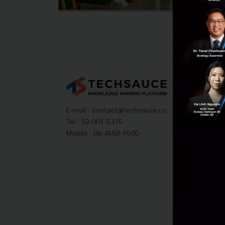
Tech
About
Techs
E-mail :
contact@techsauce.co
Privac
Tel : 02-001-5375
ส่งบ
Mobile : 06-4658-9500
Tech
Visit