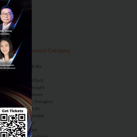
Techsauce Category
News
Tech & Biz
AI
HealthTech
Exec Insight
Corp Innov
Saucy Thoughts
Based On
Sustainable
Videos
Podcast
Startup Guide