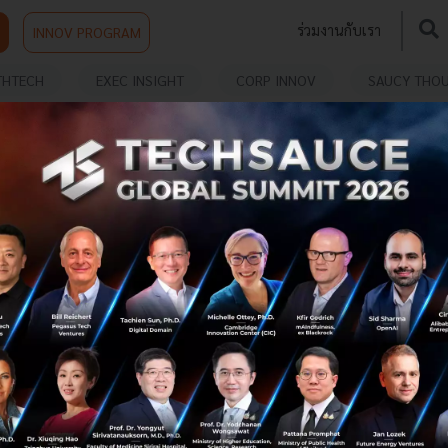
ร่วมงานกับเรา
INNOV PROGRAM
THTECH
EXEC INSIGHT
CORP INNOV
SAUCY THO
HNOLOGY
SM Entertainment ร่วมกับ KAIST พัฒนา
เทคโนโลยี Metaverse ผสานโลกจริงกับโลกเสมือนไว้
ด้วยกัน หนุน K-Pop สร้างปรากฎการณ์ระดับโลก
บริษัท SM Entertainment ได้ประกาศเซ็นสัญญา MOU เพื่อ
ดำเนินการวิจัยโลก Metaverse ที่สำนักงานใหญ่ KAIST ในเมือง
แทจอน โดยมี อี ซูมาน ผู้ก่อตั้งบริษัท SM, ซีอีโอ อี ซองซู และอี
กวังฮยอ...
มิถุนายน 24, 2021
| By
Techsauce Team
25