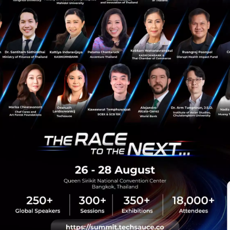
News
Metaverse
metaverse
SM Entertainment
culture technology
sauce Media
Trending Tags
 Techsauce
Corporate Innovation
auce Services
Digital Transformation
y Policy
E-Commerce
ทความ
Startup
Technology
sauce Global Summit
 Website