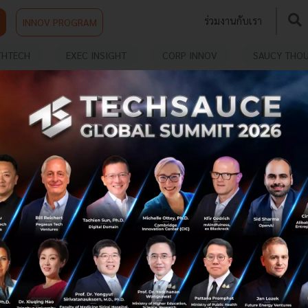
ร่วมงานกับเรา
INNOV PROGRAM
THTECH
EXEC INSIGHT
CORP INNOV
SAUCY THO
ศิริราช จับมือ ศูนย์ประมวลผล พลิกโฉมการทำงานวิถี
ใหม่ด้วย d-Signature
คณะแพทยศาสตร์ศิริราชพยาบาล ม.มหิดล ร่วมกับ บริษัท
ศูนย์ประมวลผล จำกัด เปิดตัวโครงการ “ระบบลงลายมือชื่อ
ดิจิทัล d-Signature” นระบบที่ใช้ในการลงลายมือชื่อดิจิทัลบน
ไฟล์สัญญา ข้อตกลง ...
กันยายน 19, 2022
| By
Techsauce Team
186