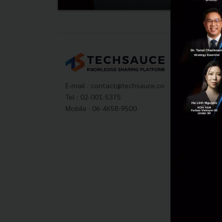
Tech
About
Techs
E-mail :
contact@techsauce.co
Privac
Tel : 02-001-5375
ส่งบ
Mobile : 06-4658-9500
Tech
Visit