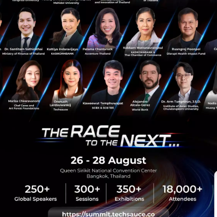
PR News
ศิริราช
d-signature
siriraj-hospital
sauce Media
Trending Tags
 Techsauce
Corporate Innovation
auce Services
Digital Transformation
y Policy
E-Commerce
ทความ
Startup
Technology
sauce Global Summit
 Website