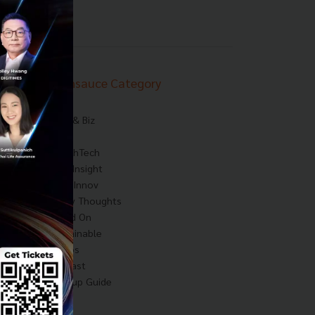
Techsauce Category
News
Tech & Biz
AI
HealthTech
Exec Insight
Corp Innov
Saucy Thoughts
Based On
Sustainable
Videos
Podcast
Startup Guide