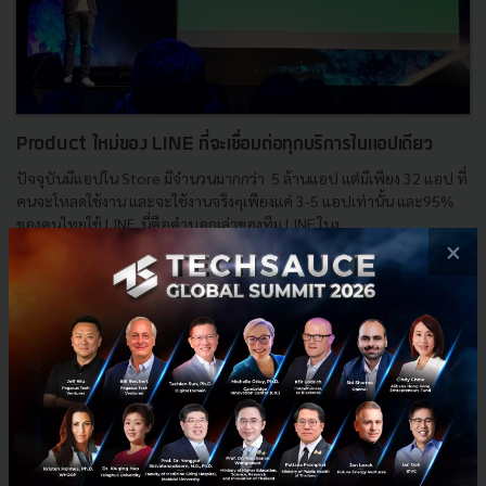
Product ใหม่ของ LINE ที่จะเชื่อมต่อทุกบริการในแอปเดียว
ปัจจุบันมีแอปใน Store มีจำนวนมากกว่า 5 ล้านแอป แต่มีเพียง 32 แอป ที่
คนจะโหลดใช้งาน และจะใช้งานจริงๆเพียงแค่ 3-5 แอปเท่านั้น และ95%
ของคนไทยใช้ LINE นี่คือคำบอกเล่าของทีม LINE ในง...
×
กันยายน 4, 2018
| By
Arocha Phurmtaveepol
275
Tech & Biz
LINE
Daat Day 2018