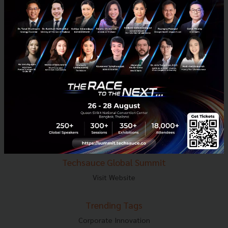
E-mail :
contact@techsauce.co
Tel : 02-001-5375
Mobile : 06-4658-9500
Techsauce Media
About Techsauce
Techsauce Services
Privacy Policy
ส่งบทความ
Techsauce Global Summit
Visit Website
Trending Tags
Corporate Innovation