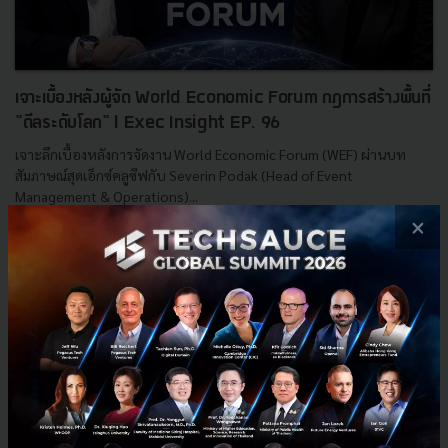
เจาะเบื้องหลังผู้จัด World Economic Forum กฎการสร้างพื้นที่
"ดีลระดับโลก" l Exec Insight EP. 96
เจาะลึกเบื้องหลังการจัดงาน World Economic Forum (WEF) ผ่านบท
สัมภาษณ์สุดเอ็กซ์คลูซีฟกับ Severin Podak (Head of Event
Management & Operations)...
×
มิถุนายน 20, 2026
| By
Techsauce Team
0
TS Video
Exec Insight
WEF2026
Davos2026
Techsauce
ExecInsight