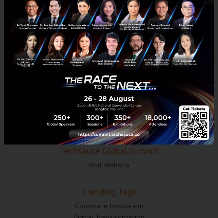
E-mail :
contact@techsauce.co
Tel : 02-001-5375
Mobile : 06-4658-9500
Techsauce Media
About Techsauce
Techsauce Services
Privacy Policy
ส่งบทความ
Techsauce Global Summit
Visit Website
Trending Tags
Corporate Innovation
Digital Transformation