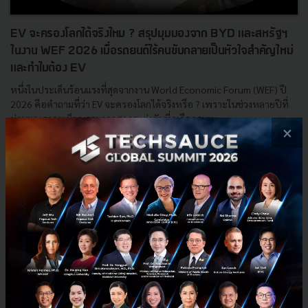
EV จะครองโลกได้จริงไหม ? สรุปมุมมองจาก BYD และสหรัฐฯ
ในงาน WEF 2026 เมื่อรถยนต์ไร้คนขับกลายเป็นหัวใจสำคัญใหม่
และทำไมต้อง EV
หนึ่งในประเด็นร้อนแรงที่สุดจากงาน World Economic Forum (WEF) ปี
2026 คือคำถามที่ว่า EV จะครองโลกได้จริงหรือ ? เพราะในช่วงหลายปีที่
ผ่านมา เราจะเห็นบรรยากาศการแข่งขันที่ดุเดือดระห...
×
มกราคม 20, 2026
| By
Techsauce Team
2
Tech & Biz
EV
WEF
BYD
WEF2026