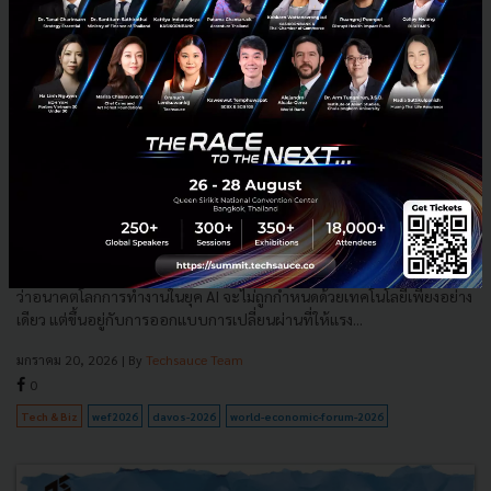
"AI ต้องทำงานร่วมกับคน ไม่ใช่กำหนดชะตาคนทำงาน" Insight
จากเวที Workers in the Driver’s Seat ในงาน World
Economic Forum 2026
สรุป Insight จากงาน World Economic Forum Annual Meeting 2026 ชี้
ว่าอนาคตโลกการทำงานในยุค AI จะไม่ถูกกำหนดด้วยเทคโนโลยีเพียงอย่าง
เดียว แต่ขึ้นอยู่กับการออกแบบการเปลี่ยนผ่านที่ให้แรง...
มกราคม 20, 2026
| By
Techsauce Team
0
Tech & Biz
wef2026
davos-2026
world-economic-forum-2026