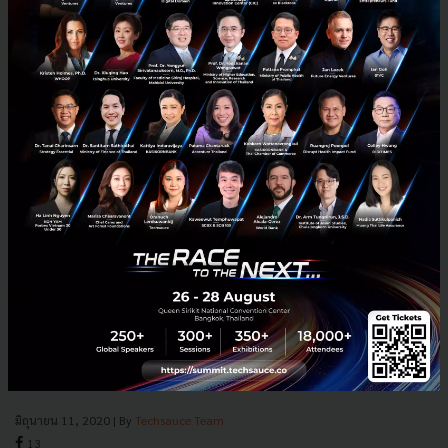
LINE ประเทศไทยผุด DEBUT เดินหน้าปั้นไอดอลยุคดิจิทัล ชิงเงิน
และรางวัลมูลค่ากว่า 5 ล้านบาท
LINE ประเทศไทย ผุดโปรเจ็คยักษ์แห่งปี DEBUT เดบิวต์ ชวนผู้สนใจร่วม
สมัครเวทีเฟ้นหาไอดอลยุคดิจิทัลครั้งแรกของเมืองไทย เพื่อปั้น 3
“InfluenceStar” ไอดอลนิยามใหม่...
มิถุนายน 11, 2020
| By
Techsauce Team
13