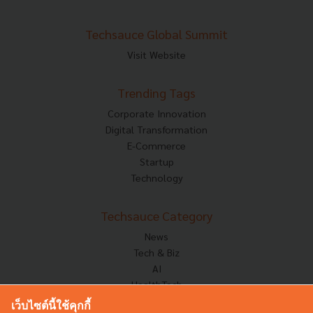
Techsauce Global Summit
Visit Website
Trending Tags
Corporate Innovation
Digital Transformation
E-Commerce
Startup
Technology
Techsauce Category
News
Tech & Biz
AI
HealthTech
Exec Insight
เว็บไซต์นี้ใช้คุกกี้