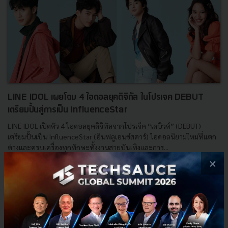
LINE IDOL เผยโฉม 4 ไอดอลยุคดิจิทัล ในโปรเจค DEBUT
เตรียมปั้นสู่การเป็น InfluenceStar
LINE IDOL เปิดตัว 4 ไอดอลยุคดิจิทัลจากโปรเจ็ค “เดบิวต์” (DEBUT)
เตรียมปั้นเป็น InfluenceStar (อินฟลูเอนซ์สตาร์) ไอดอลนิยามใหม่ที่แตก
ต่างและครบเครื่องทุกทักษะทั้งงานสายบันเทิงและการ...
×
กันยายน 30, 2020
| By
Techsauce Team
0
PR News
LINE
DEBUT
LINE IDOL