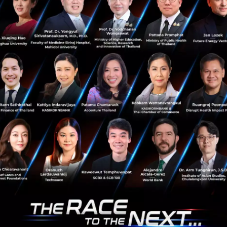
1
PR News
Vaxzevria
AstraZeneca
Beta variant
Delta variant
สื่อนอก เผย หมู่เกาะเซเชลล์ มีผู้เสียชีวิตจากโควิดเดลต้า
เพิ่ม แม้ฉีดวัคซีนครบ 2 โดสแล้ว
ประเทศหมู่เกาะเซเชลล์ได้เผยแพร่ยอดผู้เสียชีวิตจากการแพร่
ระบาดโควิด-19 สายพันธุ์เดลต้าของอินเดียเพิ่มขึ้น 6 ราย ซึ่ง
ทั้งหมดล้วนเป็นผู้ที่ได้รับวัคซีนครบทั้งสองโดสแล้ว...
กรกฎาคม 2, 2021
| By
Techsauce Team
29
News
covid-19
delta variant
sauce Media
Trending Tags
 Techsauce
Corporate Innovation