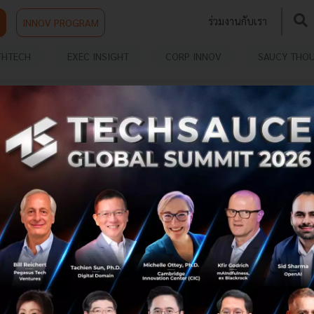
ร่วมงานกับเรา
INNOV PROGRAM
THTECH
EXEC INSIGHT
CORP INNOV
SAUCY THO
T
Vaxzevria is highly effective after one
dose against severe disease or
hospitalisation caused by Beta and Delta
variants of concern
Vaxzevria is highly effective after one dose against
severe disease or hospitalisation caused by Beta and
Delta variants of concern...
August 5, 2021
| By
Techsauce Team