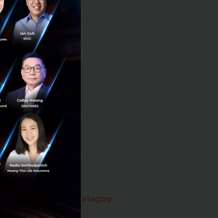
Techsauce Category
News