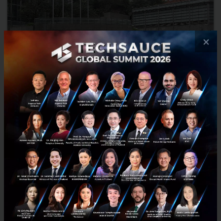
×
วิเคราะห์ทิศทางตลาดให้บริการเรียกรถแท็กซี่ในจีนระหว่าง Uber
และ Didi Kuaidi
ในช่วงซัมเมอร์ที่ผ่านมา ทั้ง Uber และ Didi Kuaidi สองบริษัท startups
รายใหญ่ที่ให้บริการเรียกรถแท็กซี่กำลังวางแผนที่จะระดมเงินลงทุนเพิ่ม
เพื่อหวังจะฮุบพื้นที่ส่วนแบ่งในตลาดจีน......
กันยายน 11, 2015
| By
Techsauce Team
0
News
Uber
Startup
didikuaidi
Investment