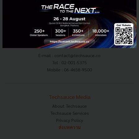
E-mail :
contact@techsauce.co
Tel : 02-001-5375
Mobile : 06-4658-9500
Techsauce Media
About Techsauce
Techsauce Services
Privacy Policy
ส่งบทความ