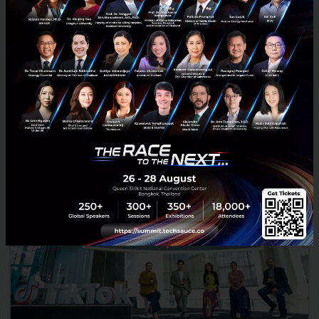
Longevity-เทคโนโลยี
BITKUB SUMMIT 2025 มหกรรมความรู้แห่งปีที่มีผู้ร่วมงานกว่า 52,000 คน
เจาะลึก 3 ธีมหลักแห่งอนาคต 'Financial Literacy', 'Longevity' (สุขภาพ),
และ 'Digital Literacy' (AI) จาก 90 วิทยาก...
ตุลาคม 28, 2025
| By
Techsauce Team
0
PR News
AI
Event
Crypto
Health