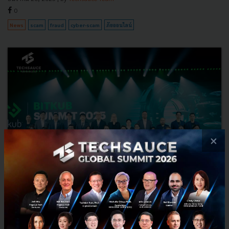
0
News
scam
fraud
cyber-scam
ภัยออนไลน์
×
งานมหกรรมความรู้แห่งปี ‘BITKUB SUMMIT 2025' เปิด
ประตูสู่อนาคต ชู 3 ทักษะแห่งการอยู่รอด การลงทุน-