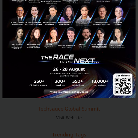
E-mail :
contact@techsauce.co
Tel : 02-001-5375
Mobile : 06-4658-9500
Techsauce Media
About Techsauce
Techsauce Services
Privacy Policy
ส่งบทความ
Techsauce Global Summit
Visit Website
Trending Tags