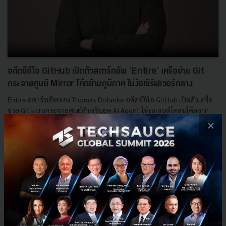
อดีตซีอีโอ GitHub เปิดตัวสตาร์ทอัพ ‘Entire’ เครือข่าย Git
กระจายศูนย์ Mirror โค้ดข้ามภูมิภาค ไม่ง้อเซิร์ฟเวอร์กลาง
Entire สตาร์ทอัพของ Thomas Dohmke อดีตซีอีโอ GitHub เปิดตัวเครือ
ข่าย Git แบบกระจายศูนย์สำหรับยุค AI Agent ให้เอเจนต์โคลนโค้ดจาก
สำเนาประจำภูมิภาคแทนเซิร์ฟเวอร์กลาง รองรับ 570,000 โค...
×
กรกฎาคม 9, 2026
| By
Techsauce Team
0
Startup Guide
Git
GitHub
Entire
AI Agent