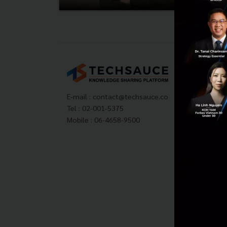
Tech
About
Techs
E-mail :
contact@techsauce.co
Privac
Tel : 02-001-5375
ส่งบ
Mobile : 06-4658-9500
Tech
Visit