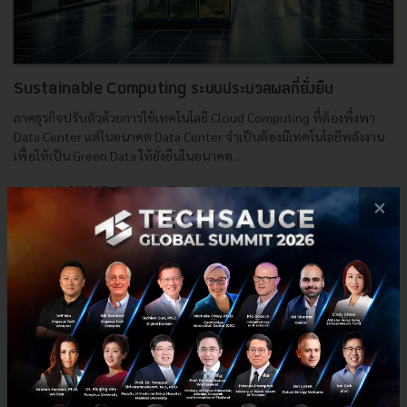
Sustainable Computing ระบบประมวลผลที่ยั่งยืน
ภาคธุรกิจปรับตัวด้วยการใช้เทคโนโลยี Cloud Computing ที่ต้องพึ่งพา
Data Center แต่ในอนาคต Data Center จำเป็นต้องมีเทคโนโลยีพลังงาน
เพื่อให้เป็น Green Data ให้ยั่งยืนในอนาคต...
ตุลาคม 19, 2023
| By
Techsauce Team
×
29
Tech & Biz
Sustainable Focus
green data
data-center
edge technology
cloud-computing