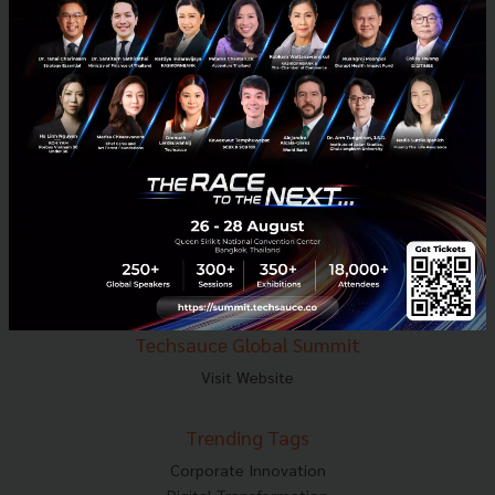
E-mail :
contact@techsauce.co
Tel : 02-001-5375
Mobile : 06-4658-9500
Techsauce Media
About Techsauce
Techsauce Services
Privacy Policy
ส่งบทความ
Techsauce Global Summit
Visit Website
Trending Tags
Corporate Innovation