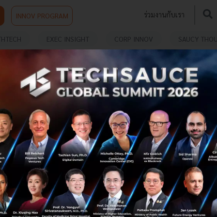
ร่วมงานกับเรา
INNOV PROGRAM
THTECH
EXEC INSIGHT
CORP INNOV
SAUCY THO
รู้จัก EngineAI ‘T800’ หุ่นยนต์ฮิวแมนนอยด์สุด
แกร่งจากจีน ใช้แบตเตอรี่ Solid-state และชิป
NVIDIA พร้อมลุยงานอุตสาหกรรมปี 2026
รู้จัก EngineAI T800 หุ่นยนต์ฮิวแมนนอยด์สายกังฟูจากจีน
ที่มาพร้อมสเปกสุดล้ำ แบตเตอรี่ Solid-state และชิป NVIDIA
พร้อมลุยงานอุตสาหกรรมและ Mass Production ปี 2026...
ธันวาคม 24, 2025
| By
Techsauce Team
16