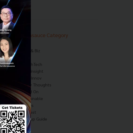
Techsauce Category
News
Tech & Biz
AI
HealthTech
Exec Insight
Corp Innov
Saucy Thoughts
Based On
Sustainable
Videos
Podcast
Startup Guide