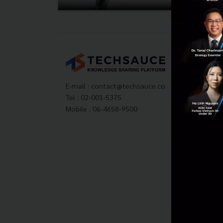
Tech
About
Techs
E-mail :
contact@techsauce.co
Privac
Tel : 02-001-5375
ส่งบ
Mobile : 06-4658-9500
Tech
Visit