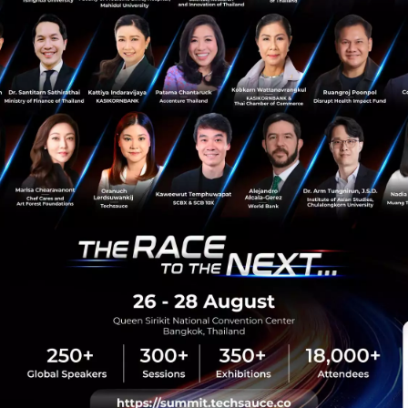
News
T800
NVIDIA
EngineAI
Robotics
sauce Media
Trending Tags
 Techsauce
Corporate Innovation
auce Services
Digital Transformation
y Policy
E-Commerce
ทความ
Startup
Technology
sauce Global Summit
 Website