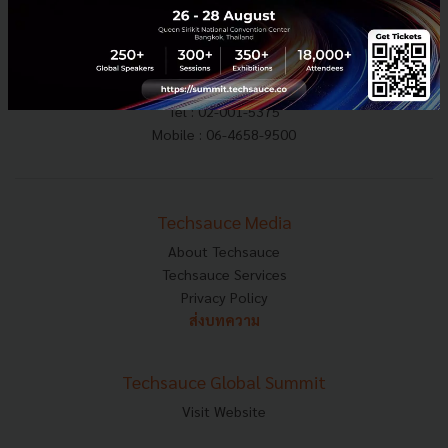
E-mail :
contact@techsauce.co
Tel : 02-001-5375
Mobile : 06-4658-9500
Techsauce Media
About Techsauce
Techsauce Services
Privacy Policy
ส่งบทความ
Techsauce Global Summit
Visit Website