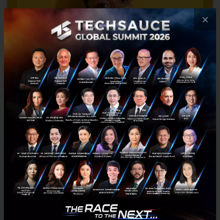
×
หน้าเปลี่ยนไป แบบไม่ได้ขอ! YouTube แอบใช้ AI ‘ปรับแก้’ วิดีโอ
ครีเอเตอร์โวยเหมือนไม่ใช่ตัวเอง
YouTube แอบใช้ AI ปรับปรุงวิดีโอของครีเอเตอร์โดยไม่ได้รับอนุญาต สร้าง
ความไม่พอใจและคำถามถึงความน่าเชื่อถือแก่ครีเอเตอร์จำนวนมาก...
สิงหาคม 26, 2025
| By
Techsauce Team
0
News
AI
Ethics
YouTube
Digital Trust