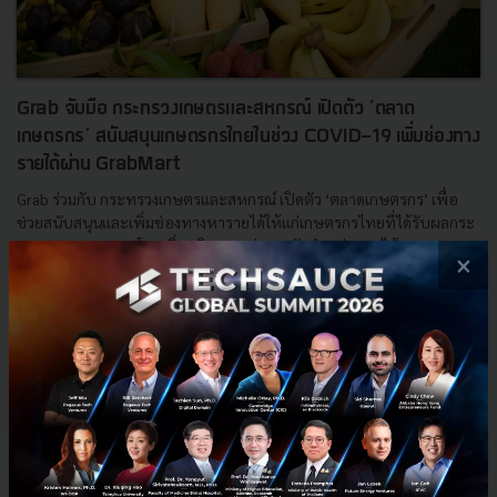
​Grab จับมือ กระทรวงเกษตรและสหกรณ์ เปิดตัว ‘ตลาด
เกษตรกร’ สนับสนุนเกษตรกรไทยในช่วง COVID-19 เพิ่มช่องทาง
รายได้ผ่าน GrabMart
Grab ร่วมกับ กระทรวงเกษตรและสหกรณ์ เปิดตัว ‘ตลาดเกษตรกร’ เพื่อ
ช่วยสนับสนุนและเพิ่มช่องทางหารายได้ให้แก่เกษตรกรไทยที่ได้รับผลกระ
ทบจาก COVID-19 โดยเพิ่มบริการขนส่งและจัดจำหน่ายผลไม้ค...
×
มิถุนายน 2, 2020
| By
Techsauce Team
8
PR News
Grab
MoAC
Farmers
grabmart