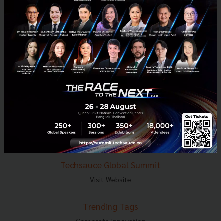
E-mail :
contact@techsauce.co
Tel : 02-001-5375
Mobile : 06-4658-9500
Techsauce Media
About Techsauce
Techsauce Services
Privacy Policy
ส่งบทความ
Techsauce Global Summit
Visit Website
Trending Tags
Corporate Innovation