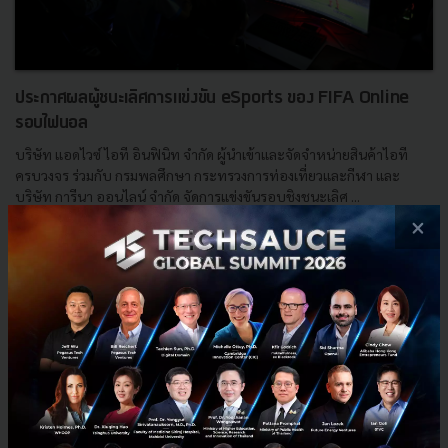
ประกาศผลผู้ชนะเลิศการแข่งขัน eSports ของ FIFA Online
รอบไฟนอล
บริษัท แอดไวซ์ ไอที อินฟินิท จำกัด ผู้นำเข้าและจัดจำหน่ายสินค้าไอที
ครบวงจร ร่วมกับ กรมพลศึกษา กระทรวงการท่องเที่ยวและกีฬา และ
บริษัท การีนา ออนไลน์ จำกัด จัดการแข่งขันรอบชิงชนะเลิศ ...
×
กันยายน 18, 2018
| By
Techsauce Team
6
PR News
Game
Advice
esports
FIFA Online