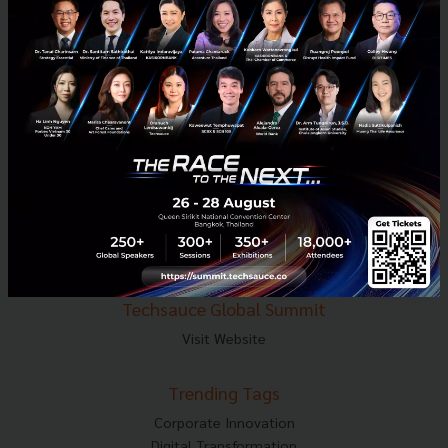
E-mail :
contact@techsauce.co
Tel : 02-001-5375
Mobile : 06-4658-9500
Techsauce Media
About Techsauce
Techsauce Services
Privacy Policy
ส่งบทความ
Techsauce Global Summit
Visit Website
Trending Tags
Corporate Innovation
Digital Transformation