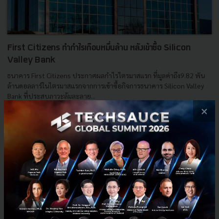
First Citizens ทำกำไรเกือบหมื่นล้าน หลังเข้าซื้อ Silicon
Valley Bank
ธนาคาร First Citizens ประกาศผลกำไรไตรมาสแรก ที่มูลค่าถึง9.82 พัน
ล้านดอลลาร์ในไตรมาสแรกจากการเข้าซื้อกิจการธนาคาร Silicon Valley
Bank ที่ประสบภาวะล้มละลาย...
×
พฤษภาคม 11, 2023
| By
Techsauce Team
0
News
first-citizens
silicon-valley-bank