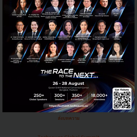
E-mail :
contact@techsauce.co
Tel : 02-001-5375
Mobile : 06-4658-9500
Techsauce Media
About Techsauce
Techsauce Services
Privacy Policy
ส่งบทความ
Techsauce Global Summit