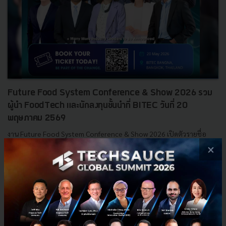
Future Food System Conference & Show 2026 รวม
ผู้นำ FoodTech และนักลงทุนชั้นนำที่ BITEC วันที่ 20
พฤษภาคม 2569
งาน Future Food System Conference & Show 2026 เปิดตัวรายชื่อ
Speaker รอบแรก พร้อมดึงผู้บริหาร นักลงทุน และผู้กำหนดนโยบายจาก
×
องค์กรชั้นนำทั่วโลกมาร่วมแลกเปลี่ยนวิสัยทัศน์ด้าน FoodTec...
พฤษภาคม 14, 2026
| By
Techsauce Team
0
PR News
Future food
tastebud-lab
Future Food System Conference & Show 2026