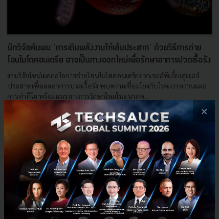
นักวิจัยค้นพบ ‘การเติมพลังงานให้เส้นประสาท’ ด้วยวิธีการถ่าย
โอนไมโตคอนเดรีย อาจเป็นทางออกใหม่เพื่อรักษาอาการปวดเรื้อรัง
งานวิจัยใหม่เผยกลไกการถ่ายโอนไมโตคอนเดรียจากเซลล์พี่เลี้ยงสู่เซลล์
ประสาทเพื่อลดอาการปวดเรื้อรัง พบความเชื่อมโยงกับโรคเบาหวานและ
การทำคีโม พร้อมแนวทางการรักษาใหม่ในอนาคต...
×
มกราคม 8, 2026
| By
Techsauce Team
1
HealthTech
BioTech
Glial Cells
Chronic Pain
Mitochondria