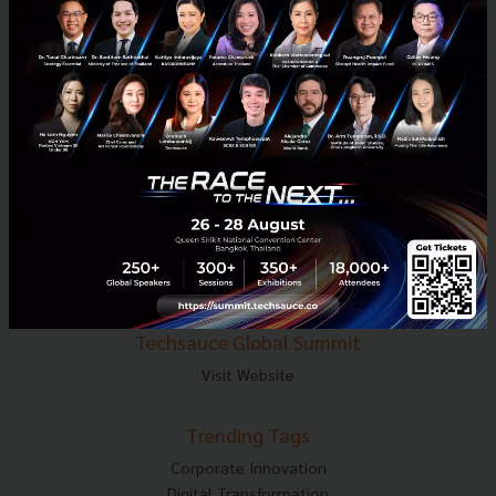
E-mail :
contact@techsauce.co
Tel : 02-001-5375
Mobile : 06-4658-9500
Techsauce Media
About Techsauce
Techsauce Services
Privacy Policy
ส่งบทความ
Techsauce Global Summit
Visit Website
Trending Tags
Corporate Innovation
Digital Transformation