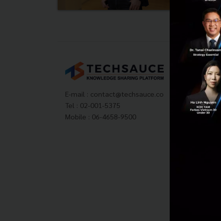
Tech
About
Techs
E-mail :
contact@techsauce.co
Privac
Tel : 02-001-5375
ส่งบ
Mobile : 06-4658-9500
Tech
Visit