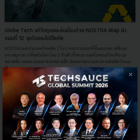
Globe Tech แก้วิกฤตขยะล้นเมืองด้วย NOSTRA Map ส่ง
แผนที่ 12 จุดรับขยะไปรีไซเคิล
NOSTRA เผยประเทศไทยติด 1 ใน 5 ของประเทศที่ทิ้งขยะพลาสติกลง
มหาสมุทรมากที่สุดในโลก โดย 3 อันดับที่พบมากสุดในทะเลไทยคือ ถุง
พลาสติก หลอด และฝาขวดพลาสติก ส่งผลกระทบมหาศาลต่อสัตว์ทะเล
สั...
×
พฤศจิกายน 13, 2019
| By
Techsauce Team
28
PR News
NOSTRA Map
Globe Tech
Climate Change