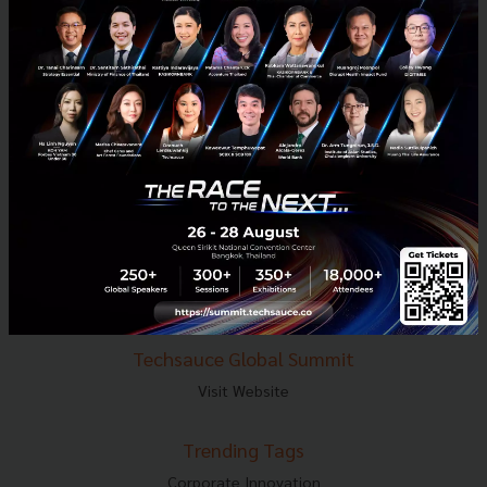
E-mail :
contact@techsauce.co
Tel : 02-001-5375
Mobile : 06-4658-9500
Techsauce Media
About Techsauce
Techsauce Services
Privacy Policy
ส่งบทความ
Techsauce Global Summit
Visit Website
Trending Tags
Corporate Innovation