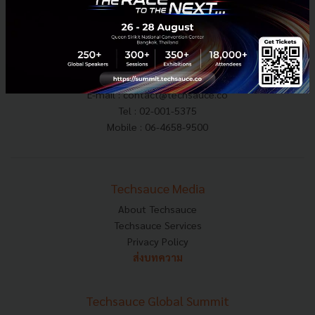
E-mail :
contact@techsauce.co
Tel : 02-001-5375
Mobile : 06-4658-9500
Techsauce Media
About Techsauce
Techsauce Services
Privacy Policy
ส่งบทความ
Techsauce Global Summit