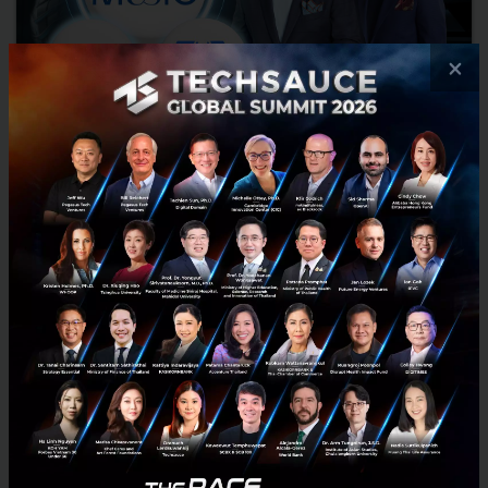
×
GMM Music จับมือ Tencent Music Entertainment
Group และ Tencent ร่วมลงทุน ปลดล็อกมูลค่าบริษัท
25,700 ล้านบาท
GMM Music ประกาศความร่วมมือครั้งสำคัญกับ Tencent Music
Entertainment Group (TME) ผู้นำธุรกิจเพลงและความบันเทิงยักษ์ใหญ่
จากจีน และ Tencent บริษัทเทคโนโลยีชั้นนำ ร่วมลงทุนเชิงกลยุทธ์...
มิถุนายน 5, 2024
| By
Techsauce Team
16
News
PR News
tencent
GMM Music
Tencent Music Entertainment Group