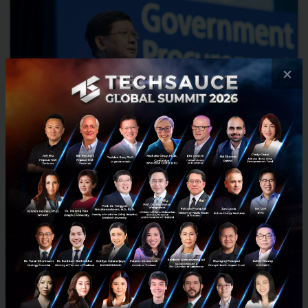
×
กระทรวงวิทยาศาสตร์ฯ เปิดงาน Government Procurement
Transformation มุ่งพัฒนา startup สู่ตลาดภาครัฐ
ดร. สุวิทย์ เมษินทรีย์ รัฐมนตรีว่าการกระทรวงวิทยาศาสตร์และเทคโนโลยี
(วท.) เปิดงาน Startup Fair “Government Procurement
Transformation” กับแนวคิด “ปลดล็อคข้อจำกัด พัฒนา Startup สู่ต...
ตุลาคม 1, 2018
| By
Techsauce Team