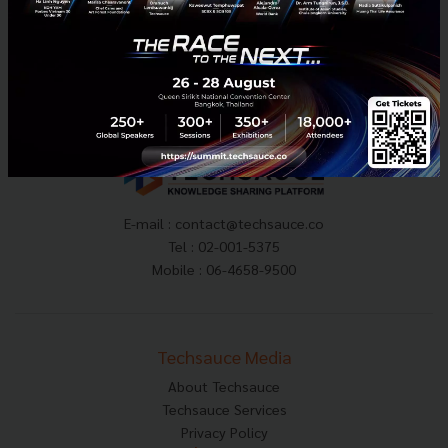
11
PR News
Startup
Government Procurement Transformation
E-mail :
contact@techsauce.co
Tel : 02-001-5375
Mobile : 06-4658-9500
Techsauce Media
About Techsauce
Techsauce Services
Privacy Policy