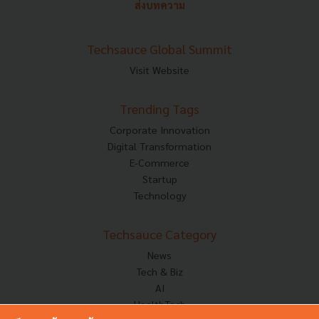
ส่งบทความ
Techsauce Global Summit
Visit Website
Trending Tags
Corporate Innovation
Digital Transformation
E-Commerce
Startup
Technology
Techsauce Category
News
Tech & Biz
AI
HealthTech