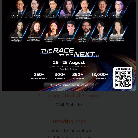
E-mail :
contact@techsauce.co
Tel : 02-001-5375
Mobile : 06-4658-9500
Techsauce Media
About Techsauce
Techsauce Services
Privacy Policy
ส่งบทความ
Techsauce Global Summit
Visit Website
Trending Tags
Corporate Innovation
Digital Transformation