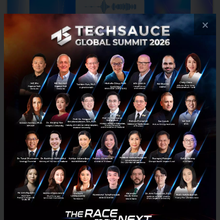
×
GPT-Realtime มาแล้ว! OpenAI อัปเกรด Voice AI ครั้งใหญ่
ลด Latency, เพิ่มความฉลาด, รองรับ MCP เต็มรูปแบบ
OpenAI เปิดตัว GPT-Realtime โมเดล Voice AI ที่ล้ำที่สุด ตอบสนองเร็ว
เสียงเป็นธรรมชาติเหมือนมนุษย์ เข้าใจคำสั่งซับซ้อนและราคาถูกลง พร้อม
Realtime API ที่จะปฏิวัติวงการผู้ช่วยเสียงอั...
สิงหาคม 29, 2025
| By
Techsauce Team
0
News
AI
API
OpenAI
Voice AI