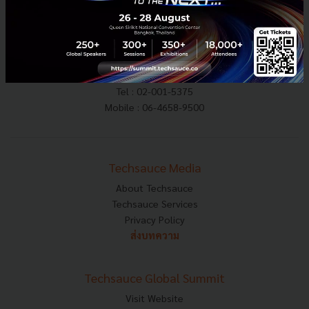
E-mail :
contact@techsauce.co
Tel : 02-001-5375
Mobile : 06-4658-9500
Techsauce Media
About Techsauce
Techsauce Services
Privacy Policy
ส่งบทความ
Techsauce Global Summit
Visit Website