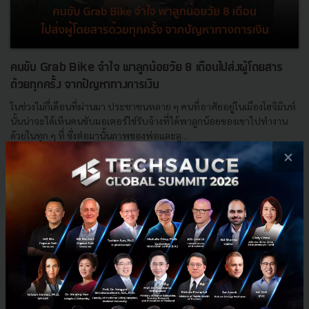
คนขับ Grab Bike จำใจ พาลูกน้อยวัย 8 เดือนไปส่งผู้โดยสาร
ด้วยทุกครั้ง จากปัญหาทางการเงิน
ในช่วงไม่กี่เดือนที่ผ่านมา ประชาชนหลาย ๆ คนที่อาศัยอยู่ในเมืองโฮจิมินห์
นั้นน่าจะได้เห็นคนขับมอเตอร์ไซ์รับจ้างที่ได้พาลูกน้อยของเขาไปทำงาน
ด้วยในทุก ๆ ที่ ซึ่งต่อมานั้นภาพของพ่อและลู...
×
สิงหาคม 10, 2020
| By
Techsauce Team
7
News
Grab
vietnam
Grab Bike