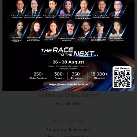
E-mail :
contact@techsauce.co
Tel : 02-001-5375
Mobile : 06-4658-9500
Techsauce Media
About Techsauce
Techsauce Services
Privacy Policy
ส่งบทความ
Techsauce Global Summit
Visit Website
Trending Tags
Corporate Innovation
Digital Transformation