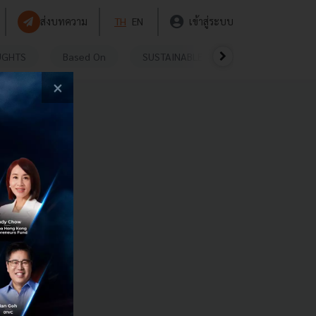
ส่งบทความ
TH
EN
เข้าสู่ระบบ
UGHTS
Based On
SUSTAINABLE
VIDEOS
P
×