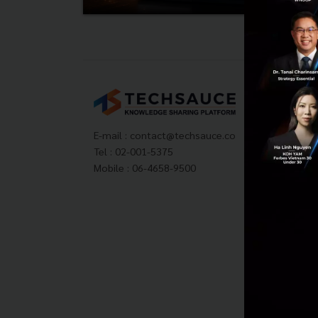
Tech
About
Techs
E-mail :
contact@techsauce.co
Privac
Tel : 02-001-5375
ส่งบ
Mobile : 06-4658-9500
Tech
Visit