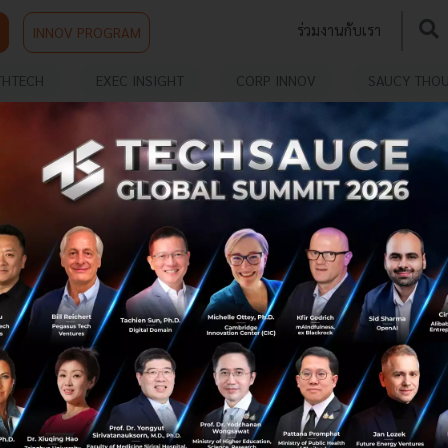
ร่วมงานกับเรา
INNOV PROGRAM
THTECH
EXEC INSIGHT
CORP INNOV
SAUCY THO
จีนเปิดตัว Hanyuan 2 คอมพิวเตอร์ควอนตัม Dual
Core มาในรูปทรงตู้แร็ก แต่มี 200 คิวบิก ชูจุดเด่น
ด้านความเสถียร และการใช้งานจริง
ในช่วงหลายปีที่ผ่านมา สนามแข่งคอมพิวเตอร์ควอนตัมมักจะ
แข่งกันในไม่กี่เรื่อง เช่น ใครมีคิวบิตมากกว่า ใครทำเครื่องใหญ่
กว่า ใครประกาศ milestone ใหม่ได้ก่อน แต่เมื่อเทคโนโลยีเริ่ม
ขยับเข...
มิถุนายน 10, 2026
| By
Techsauce Team
0