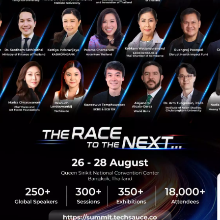
News
quantum
Hanyuan 2
Quantumm Computing
sauce Media
Trending Tags
 Techsauce
Corporate Innovation
auce Services
Digital Transformation
y Policy
E-Commerce
ทความ
Startup
Technology
sauce Global Summit
 Website