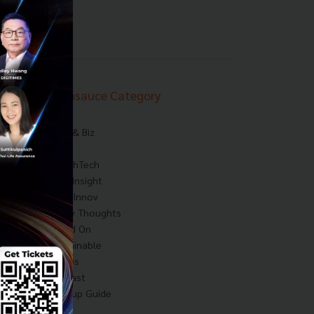
Techsauce Category
News
Tech & Biz
AI
HealthTech
Exec Insight
Corp Innov
Saucy Thoughts
Based On
Sustainable
Videos
Podcast
Startup Guide