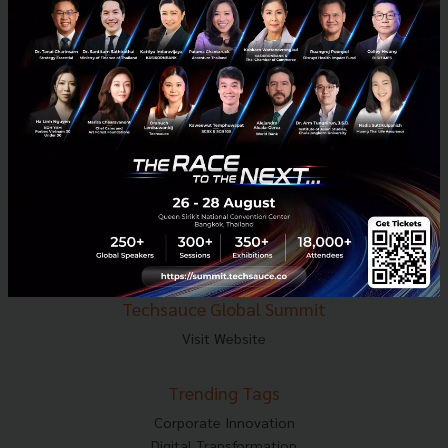
E-mail :
contact@techsauce.co
Tel : 02-001-5375
Mobile : 06-4658-9500
Techsauce Media
About Techsauce
Techsauce Services
Privacy Policy
ส่งบทความ
Techsauce Global Summit
Visit Website
Trending Tags
Corporate Innovation
Digital Transformation