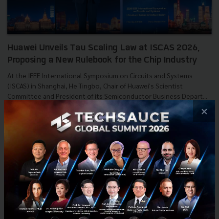
Huawei Unveils Tau Scaling Law at ISCAS 2026,
Proposing a New Rulebook for the Chip Industry
At the IEEE International Symposium on Circuits and Systems
(ISCAS) in Shanghai, He Tingbo, Chair of Huawei's Scientist
Committee and President of its Semiconductor Business Depart...
×
May 26, 2026
| By
Techsauce Team
0
News
AI
huawei
He Tingbo