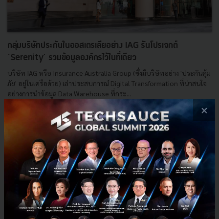
กลุ่มบริษัทประกันในออสเตรเลียอย่าง IAG รันโปรเจกต์
‘Serenity’ รวมข้อมูลองค์กรไว้ในที่เดียว
บริษัท IAG หรือ Insurance Australia Group (ซึ่งมีบริษัทอย่าง 'ประกันคุ้ม
ภัย' อยู่ในเครือด้วย) เล่าประสบการณ์ Digital Transformation ที่น่าสนใจ
อย่างการนำข้อมูล Data Warehouse ที่กระ...
×
พฤษภาคม 14, 2018
| By
Techsauce Team
0
News
IAG
IasS
Red Hat
Open Source Stack