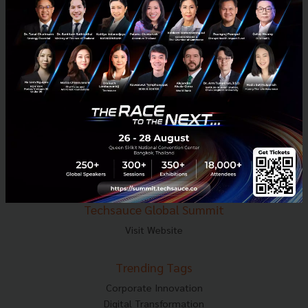
E-mail :
contact@techsauce.co
Tel : 02-001-5375
Mobile : 06-4658-9500
Techsauce Media
About Techsauce
Techsauce Services
Privacy Policy
ส่งบทความ
Techsauce Global Summit
Visit Website
Trending Tags
Corporate Innovation
Digital Transformation