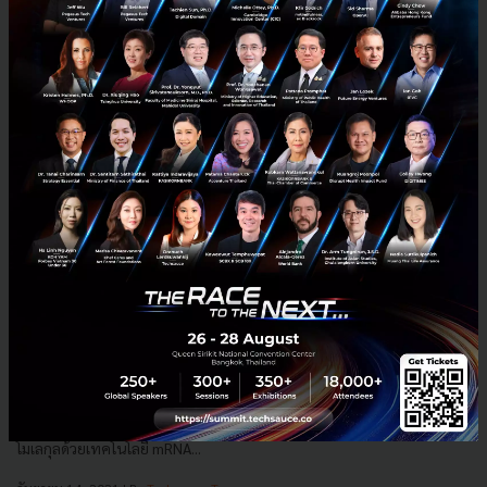
BioNTech กำลังทดสอบ ยารักษามะเร็งด้วย mRNA ในคน หลัง
พบว่าช่วยลดขนาดเนื้องอกในหนูได้
BioNTech ได้มุ่งความสนใจไปที่การรักษาโรคร้ายแรงอย่างมะเร็งในระดับ
โมเลกุลด้วยเทคโนโลยี mRNA...