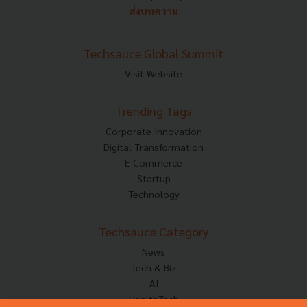
ส่งบทความ
Techsauce Global Summit
Visit Website
Trending Tags
Corporate Innovation
Digital Transformation
E-Commerce
Startup
Technology
Techsauce Category
News
Tech & Biz
AI
HealthTech