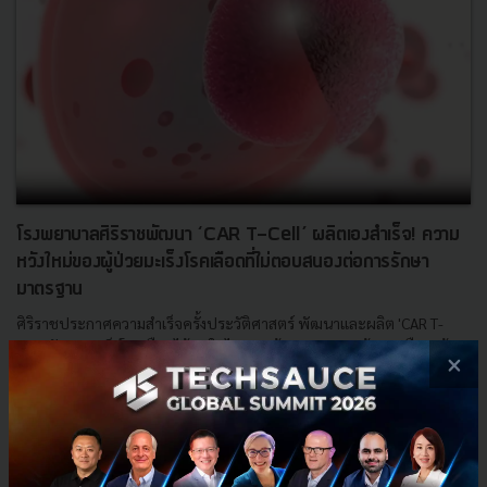
โรงพยาบาลศิริราชพัฒนา ‘CAR T-Cell’ ผลิตเองสำเร็จ! ความ
หวังใหม่ของผู้ป่วยมะเร็งโรคเลือดที่ไม่ตอบสนองต่อการรักษา
มาตรฐาน
ศิริราชประกาศความสำเร็จครั้งประวัติศาสตร์ พัฒนาและผลิต 'CAR T-
Cell' รักษามะเร็งโรคเลือดได้เองในไทย ลดต้นทุนจาก 20 ล้าน เหลือ 3 ล้าน
×
บาท เผยผลรักษาผู้ป่วยระยะสุดท้าย อัตราหายขาดสูงถึ...
พฤศจิกายน 4, 2025
| By
Techsauce Team
5
HealthTech
มะเร็ง
Siriraj
ศิริราช
การแพทย์