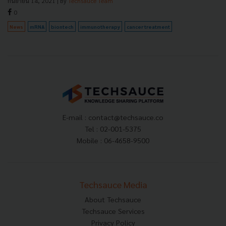
กันยายน 14, 2021
| By
Techsauce Team
0
News
mRNA
biontech
immunotherapy
cancer treatment
E-mail :
contact@techsauce.co
Tel : 02-001-5375
Mobile : 06-4658-9500
Techsauce Media
About Techsauce
Techsauce Services
Privacy Policy