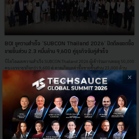
BOI ชูความสำเร็จ ‘SUBCON Thailand 2026’ ปิดดีลยอดซื้อ
ขายชิ้นส่วน 2.3 หมื่นล้าน 9,600 คู่ธุรกิจจับคู่สำเร็จ
บีโอไอเผยความสำเร็จ SUBCON Thailand 2026 ผู้เข้าร่วมงานทะลุ 50,000
คน เจรจาธุรกิจกว่า 9,600 คู่ คาดเกิดมูลค่าซื้อขายชิ้นส่วน 23,000 ล้าน
บาท ครอบคลุม EV เซมิคอนดักเตอร์ หุ่นยนต์ เคร...
×
พฤษภาคม 19, 2026
| By
Techsauce Team
0
News
EV
BOI
Robotics
Aerospace