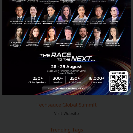
E-mail :
contact@techsauce.co
Tel : 02-001-5375
Mobile : 06-4658-9500
Techsauce Media
About Techsauce
Techsauce Services
Privacy Policy
ส่งบทความ
Techsauce Global Summit
Visit Website
Trending Tags