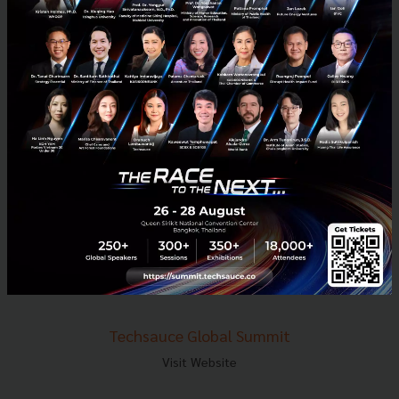
E-mail :
contact@techsauce.co
Tel : 02-001-5375
Mobile : 06-4658-9500
Techsauce Media
About Techsauce
Techsauce Services
Privacy Policy
ส่งบทความ
Techsauce Global Summit
Visit Website