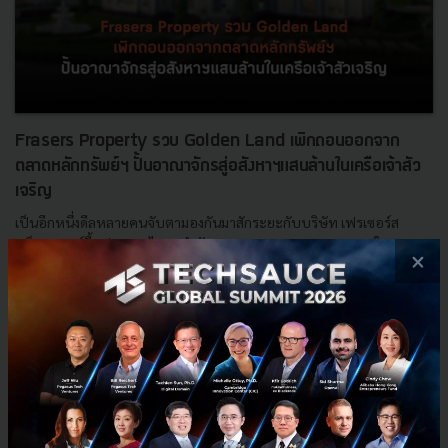
Frasers Property รวบ Golden Land เพิกถอนออกจาก
ตลาดหลักทรัพย์ฯ ปั้นอาณาจักรสู่อสังหาฯแสนล้านในเครือเจ้าสัว
เจริญ
เป็นอีกหนึ่งดีลหลายคนจับตามองกันมาสักระยะกับบริษัท เฟรเซอร์ส
พร็อพเพอร์ตี้ (ประเทศไทย) จำกัด (มหาชน) Frasers Propertyในการ
×
ประกาศเข้าซื้อหุ้นทั้งหมดของ บริษัท แผ่นดินทอง พร็อพเพอร์ต...
พฤษภาคม 23, 2020
| By
Techsauce Team
22
Deal Digest
fpt
golden land
Integrated Real Estate