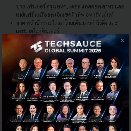
บาย เฟรเซอร์ กรุงเทพฯ, เดอะ แอสคอท สาทร และ
เมย์แฟร์ แมริออท เอ็กเซคคิวทีฟ อพาร์ทเม้นท์
อาคารสํานักงาน ได้แก่ โกลเด้นแลนด์ บิวดิ่ง และ
เอฟวายไอ เซ็นเตอร์
โครงการเชิงพาณิชยกรรมแบบผสมซึ่งอยู่ระหว่าง
×
การก่อสร้าง ได้แก่ สามย่าน มิตรทาวน์
อ่านเรื่องราวเบื้องหลังการสร้าง สามย่าน มิตรทาวน์ เพิ่ม
เติม