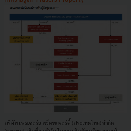
ทำความรู้จัก 'Frasers Property'
บริษัท เฟรเซอร์ส พร็อพเพอร์ตี้ (ประเทศไทย) จํากัด