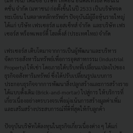
(มหาชน) เดิมชื่อ บริษัท ไทคอน อินดัสเทรียล คอนเน็
คชั่น จํากัด (มหาชน) ก่อตั้งขึ้นในปี 2533 เป็นบริษัทจด
ทะเบียน ในตลาดหลักทรัพย์ฯ ปัจจุบันมีผู้ถือหุ้นรายใหญ่
ได้แก่ บริษัท เฟรเซอร์ส แอสเซ็ทส์ จํากัด และบริษัท เฟร
เซอร์ส พร็อพเพอร์ตี้ โฮลดิ้งส์ (ประเทศไทย) จํากัด
เฟรเซอร์ส เติบโตมาจากการเป็นผู้พัฒนาและบริหาร
จัดการอสังหาริมทรัพย์เพื่อการอุตสาหกรรม (Industrial
Property) ให้เช่า โดยภายใต้บริบทที่เปลี่ยนแปลงไปของ
ธุรกิจอสังหาริมทรัพย์ ซึ่งได้ปรับเปลี่ยนรูปแบบการ
ประกอบธุรกิจจากการพัฒนาสิ่งปลูกสร้างและการสร้างราย
ได้แบบดั้งเดิม (Brick-and-mortar) ไปสู่การ ให้บริการที่
เกี่ยวเนื่องอย่างครบวงจรเพื่อมุ่งเน้นการสร้างมูลค่าเพิ่ม
และเสริมสร้างประสบการณ์ที่ดีที่สุดให้กับลูกค้า
ปัจจุบันบริษัทได้ลงทุนในธุรกิจเกี่ยวเนื่องต่าง ๆ ได้แก่