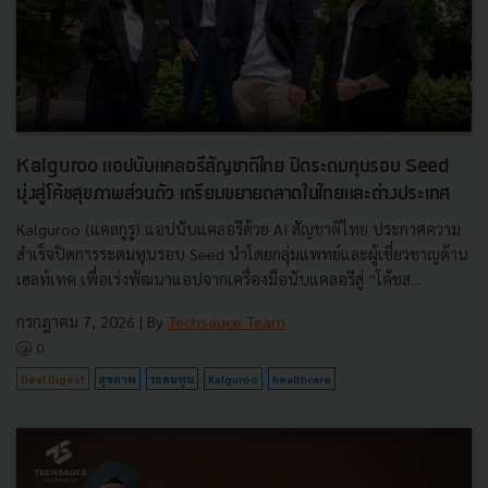
Kalguroo แอปนับแคลอรีสัญชาติไทย ปิดระดมทุนรอบ Seed
มุ่งสู่โค้ชสุขภาพส่วนตัว เตรียมขยายตลาดในไทยและต่างประเทศ
Kalguroo (แคลกูรู) แอปนับแคลอรีด้วย AI สัญชาติไทย ประกาศความ
สำเร็จปิดการระดมทุนรอบ Seed นำโดยกลุ่มแพทย์และผู้เชี่ยวชาญด้าน
เฮลท์เทค เพื่อเร่งพัฒนาแอปจากเครื่องมือนับแคลอรีสู่ “โค้ชส...
กรกฎาคม 7, 2026
| By
Techsauce Team
0
Deal Digest
สุขภาพ
ระดมทุน
Kalguroo
healthcare