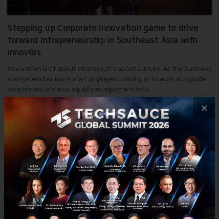
Stepping up Corporate Innovation game to drive
forward Intrapreneurship in Southeast Asia with
Innov8rs
Innovation isn’t about strategy, it’s about culture. As the business
ecosystem has more startup players coming in to work alongside
corporates, it’s also equally as important for c...
×
January 3, 2019
| By
vanessa
2
Tech & Biz
SEA
Innov8rs
Innovation
Intrapreneurship