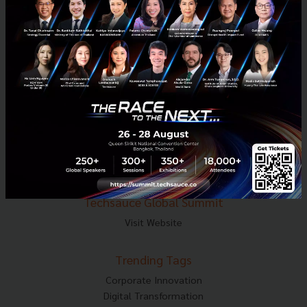
E-mail :
contact@techsauce.co
Tel : 02-001-5375
Mobile : 06-4658-9500
Techsauce Media
About Techsauce
Techsauce Services
Privacy Policy
ส่งบทความ
Techsauce Global Summit
Visit Website
Trending Tags
Corporate Innovation
Digital Transformation