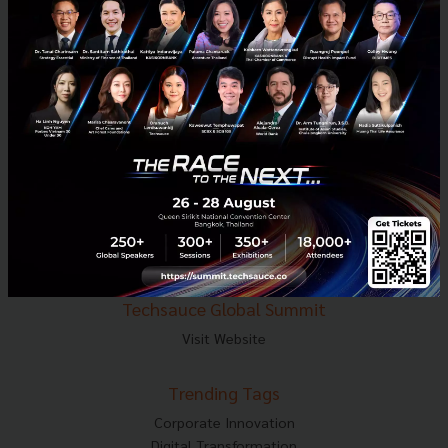
E-mail :
contact@techsauce.co
Tel : 02-001-5375
Mobile : 06-4658-9500
Techsauce Media
About Techsauce
Techsauce Services
Privacy Policy
ส่งบทความ
Techsauce Global Summit
Visit Website
Trending Tags
Corporate Innovation
Digital Transformation