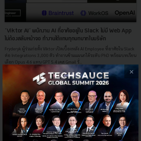
‘Viktor AI’ พนักงาน AI ที่อาศัยอยู่ใน Slack ไม่มี Web App
ไม่ต้องสลับหน้าจอ ทำงานได้แทบทุกบทบาทในบริษัท
Fryderyk ผู้ร่วมก่อตั้ง Viktor เปิดเบื้องหลัง AI Employee ที่อาศัยใน Slack
ต่อ Integrations 3,000 ตัว ทำงานข้ามแผนกได้ระดับ PhD พร้อมบทเรียน
เลือก Opus 4.6 แทน GPT 5.4 เคส Gmail รั่...
×
พฤษภาคม 14, 2026
| By
Techsauce Team
0
AI
Slack
GPT-5
Viktor
Jace.ai