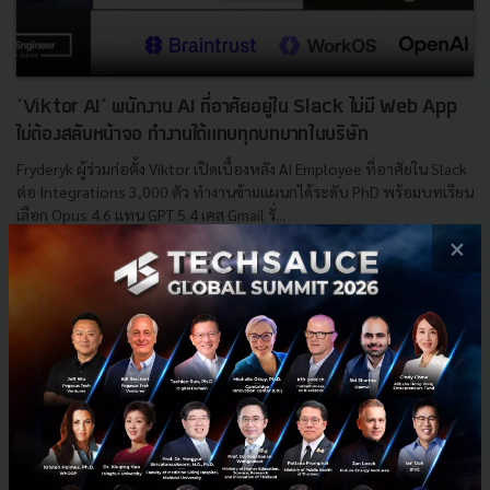
‘Viktor AI’ พนักงาน AI ที่อาศัยอยู่ใน Slack ไม่มี Web App
ไม่ต้องสลับหน้าจอ ทำงานได้แทบทุกบทบาทในบริษัท
Fryderyk ผู้ร่วมก่อตั้ง Viktor เปิดเบื้องหลัง AI Employee ที่อาศัยใน Slack
ต่อ Integrations 3,000 ตัว ทำงานข้ามแผนกได้ระดับ PhD พร้อมบทเรียน
เลือก Opus 4.6 แทน GPT 5.4 เคส Gmail รั่...
×
พฤษภาคม 14, 2026
| By
Techsauce Team
0
AI
Slack
GPT-5
Viktor
Jace.ai