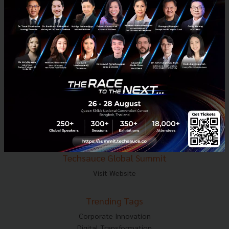
E-mail :
contact@techsauce.co
Tel : 02-001-5375
Mobile : 06-4658-9500
Techsauce Media
About Techsauce
Techsauce Services
Privacy Policy
ส่งบทความ
Techsauce Global Summit
Visit Website
Trending Tags
Corporate Innovation
Digital Transformation