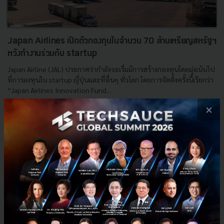
Japan Airlines เปิดตัวกองทุนในจำนวน 70 ล้านเหรียญสหรัฐฯ
หวังทำงานร่วมกับ startup
Japan Airline (JAL) ประกาศว่ากำลังจะเริ่มมีการสร้างกองทุนโดยมุ่งเน้นไป
ที่การลงทุนใน startup ญี่ปุ่นและที่อื่นๆ ทั่วโลก โดยการจัดตั้งครั้งนี้เรียกว่า
“Japan Airlines Innovation Fund...
×
มกราคม 30, 2019
| By
Techsauce Team
111
News
JAL
Funding
Startup
Japan Airlines Innovation Fund
E-mail :
contact@techsauce.co