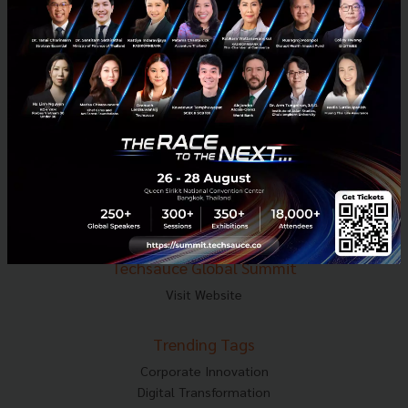
Tel : 02-001-5375
Mobile : 06-4658-9500
Techsauce Media
About Techsauce
Techsauce Services
Privacy Policy
ส่งบทความ
Techsauce Global Summit
Visit Website
Trending Tags
Corporate Innovation
Digital Transformation